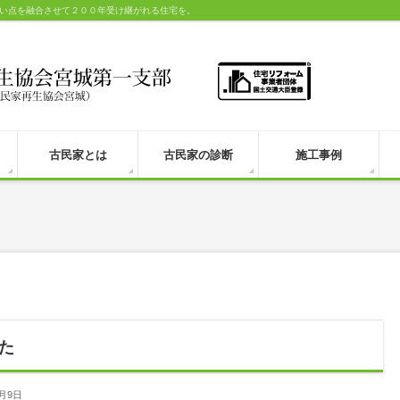
い点を融合させて２００年受け継がれる住宅を。
古民家とは
古民家の診断
施工事例
た
1月9日