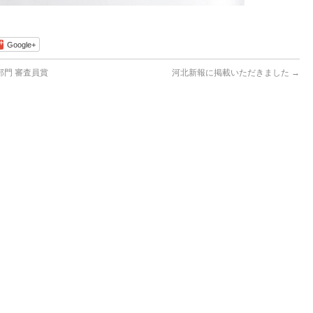
Google+
部門 審査員賞
河北新報に掲載いただきました
→