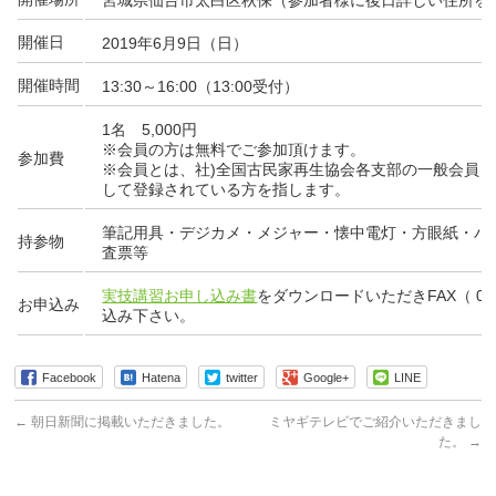
宮城県仙台市太白区秋保（参加者様に後日詳しい住所を
開催日
2019年6月9日（日）
開催時間
13:30～16:00（13:00受付）
1名 5,000円
※会員の方は無料でご参加頂けます。
参加費
※会員とは、社)全国古民家再生協会各支部の一般会員
して登録されている方を指します。
筆記用具・デジカメ・メジャー・懐中電灯・方眼紙・バ
持参物
査票等
実技講習お申し込み書
をダウンロードいただきFAX（ 022-
お申込み
込み下さい。
Facebook
Hatena
twitter
Google+
LINE
←
朝日新聞に掲載いただきました。
ミヤギテレビでご紹介いただきまし
た。
→